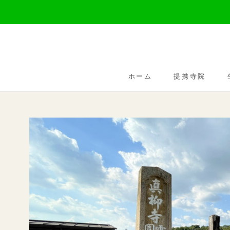
ス
キ
ッ
プ
し
ホーム
提携寺院
て
ホーム
提携寺院
コ
ン
テ
ン
ツ
に
移
動
す
る