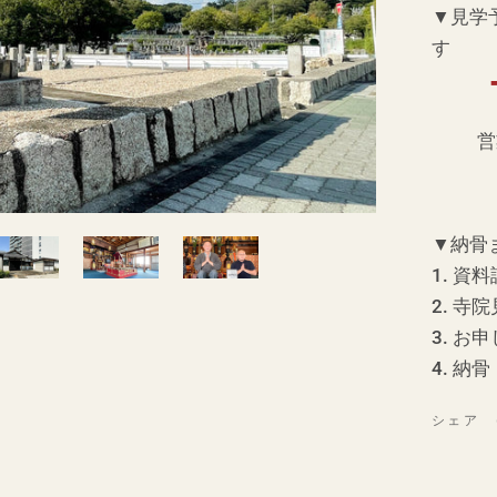
▼見学
す
営
▼納骨
資料
寺院
お申
納骨
シェア